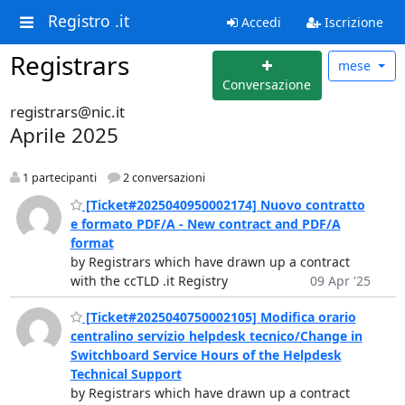
Registro .it
Accedi
Iscrizione
Registrars
mese
Conversazione
registrars@nic.it
Aprile 2025
1 partecipanti
2 conversazioni
[Ticket#2025040950002174] Nuovo contratto
e formato PDF/A - New contract and PDF/A
format
by Registrars which have drawn up a contract
with the ccTLD .it Registry
09 Apr '25
[Ticket#2025040750002105] Modifica orario
centralino servizio helpdesk tecnico/Change in
Switchboard Service Hours of the Helpdesk
Technical Support
by Registrars which have drawn up a contract