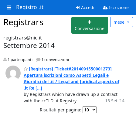
Registro .it
Accedi
Iscrizione
Registrars
mese
Conversazione
registrars@nic.it
Settembre 2014
1 partecipanti
1 conversazioni
[Registrars] [Ticket#2014091550001273]
Apertura iscrizioni corso Aspetti Legali e
Giuridici del .it / Legal and Juridical aspects of
.it Re [...]
by Registrars which have drawn up a contract
with the ccTLD .it Registry
15 Set '14
Risultati per pagina: