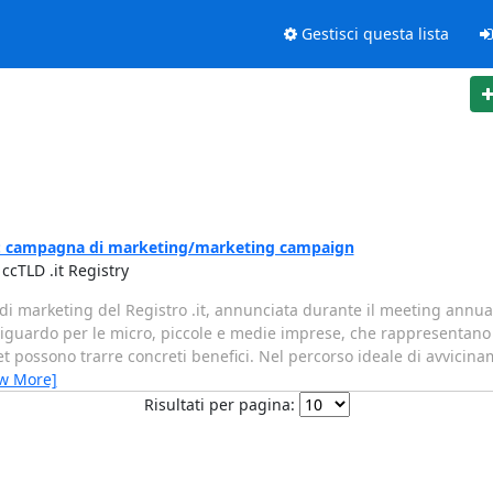
Gestisci questa lista
R: campagna di marketing/marketing campaign
ccTLD .it Registry
na di marketing del Registro .it, annunciata durante il meeting ann
 riguardo per le micro, piccole e medie imprese, che rappresentano 
net possono trarre concreti benefici. Nel percorso ideale di avvici
ew More]
Risultati per pagina: