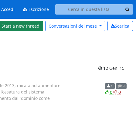
Accedi
Iscrizione
Start a new thread
Conversazioni del
mese
Scarica
12 Gen '15
uale 2013, mirata ad aumentare
1
0
l’ossatura del sistema
0
0
namento dal “dominio come