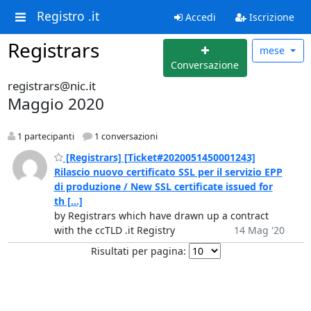
Registro .it
Accedi
Iscrizione
Registrars
mese
Conversazione
registrars@nic.it
Maggio 2020
1 partecipanti
1 conversazioni
[Registrars] [Ticket#2020051450001243]
Rilascio nuovo certificato SSL per il servizio EPP
di produzione / New SSL certificate issued for
th [...]
by Registrars which have drawn up a contract
with the ccTLD .it Registry
14 Mag '20
Risultati per pagina: