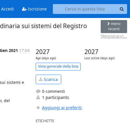
Accedi
Iscrizione
meno
naria sui sistemi del Registro
recenti
[Registrars]...
 Gen 2021
17:04
2027
2027
Age (days ago)
Last active (days ago)
Vista generale della lista
Scarica
ui sistemi e 
0 commenti
1 participants
, del 
Aggiungi ai preferiti
ETICHETTE