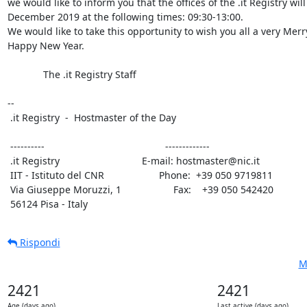
we would like to inform you that the offices of the .it Registry wil
December 2019 at the following times: 09:30-13:00.

We would like to take this opportunity to wish you all a very Merr
Happy New Year.

             The .it Registry Staff

-- 

 .it Registry  -  Hostmaster of the Day

 ----------                                            -------------

 .it Registry                              E-mail: hostmaster@nic.it

 IIT - Istituto del CNR                    Phone:  +39 050 9719811

 Via Giuseppe Moruzzi, 1                   Fax:    +39 050 542420

 56124 Pisa - Italy
Rispondi
M
2421
2421
Age (days ago)
Last active (days ago)