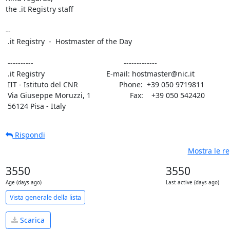
the .it Registry staff

-- 

 .it Registry  -  Hostmaster of the Day

 ----------                                            -------------

 .it Registry                              E-mail: hostmaster@nic.it

 IIT - Istituto del CNR                    Phone:  +39 050 9719811

 Via Giuseppe Moruzzi, 1                   Fax:    +39 050 542420

 56124 Pisa - Italy
Rispondi
Mostra le r
3550
3550
Age (days ago)
Last active (days ago)
Vista generale della lista
Scarica