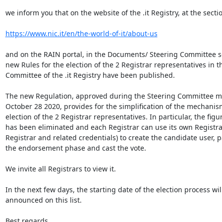
we inform you that on the website of the .it Registry, at the sectio
https://www.nic.it/en/the-world-of-it/about-us
and on the RAIN portal, in the Documents/ Steering Committee se
new Rules for the election of the 2 Registrar representatives in th
Committee of the .it Registry have been published.

The new Regulation, approved during the Steering Committee mee
October 28 2020, provides for the simplification of the mechanism
election of the 2 Registrar representatives. In particular, the figur
has been eliminated and each Registrar can use its own Registrar
Registrar and related credentials) to create the candidate user, pa
the endorsement phase and cast the vote.

We invite all Registrars to view it.

In the next few days, the starting date of the election process will
announced on this list.

Best regards,
