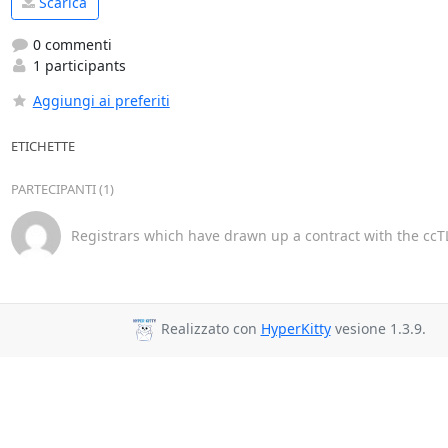
Scarica
0 commenti
1 participants
Aggiungi ai preferiti
ETICHETTE
PARTECIPANTI (1)
Registrars which have drawn up a contract with the ccTL
Realizzato con
HyperKitty
vesione 1.3.9.