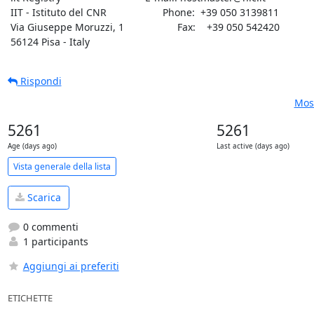
 IIT - Istituto del CNR                    Phone:  +39 050 3139811

 Via Giuseppe Moruzzi, 1                   Fax:    +39 050 542420

 56124 Pisa - Italy
Rispondi
Most
5261
5261
Age (days ago)
Last active (days ago)
Vista generale della lista
Scarica
0 commenti
1 participants
Aggiungi ai preferiti
ETICHETTE