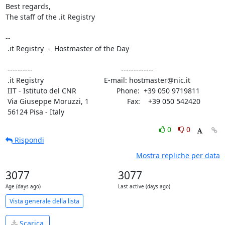
Best regards,

The staff of the .it Registry

-- 

 .it Registry  -  Hostmaster of the Day

 ----------                                            -------------

 .it Registry                              E-mail: hostmaster@nic.it

 IIT - Istituto del CNR                    Phone:  +39 050 9719811

 Via Giuseppe Moruzzi, 1                   Fax:    +39 050 542420

 56124 Pisa - Italy
0
0
Rispondi
Mostra repliche per data
3077
3077
Age (days ago)
Last active (days ago)
Vista generale della lista
Scarica