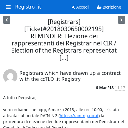
Registro .it
Accedi
Iscrizione
[Registrars]
[Ticket#2018030650002195]
REMINDER: Elezione dei
rappresentanti dei Registrar nel CIR /
Election of the Registrars representat
[...]
Registrars which have drawn up a contract
with the ccTLD .it Registry
6 Mar '18
11:17
A tutti i Registrar,

vi ricordiamo che oggi, 6 marzo 2018, alle ore 10:00,  e’ stata 
attivata sul portale RAIN-NG (
https://rain-ng.nic.it
) la 
procedura di elezione dei due rappresentanti dei Registrar nel 
Comitato di Indirizzo del Registro.
