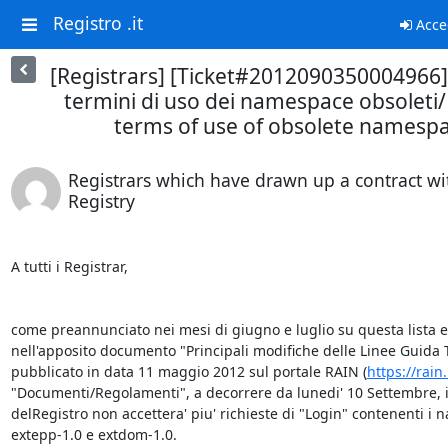
Registro .it
Acce
[Registrars] [Ticket#2012090350004966
termini di uso dei namespace obsoleti
terms of use of obsolete namesp
Registrars which have drawn up a contract wit
Registry
A tutti i Registrar,

come preannunciato nei mesi di giugno e luglio su questa lista e 
nell'apposito documento "Principali modifiche delle Linee Guida T
pubblicato in data 11 maggio 2012 sul portale RAIN (
https://rain.
"Documenti/Regolamenti", a decorrere da lunedi' 10 Settembre, il
delRegistro non accettera' piu' richieste di "Login" contenenti i 
extepp-1.0 e extdom-1.0. 
