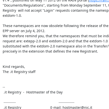
v1.4", published on May 11 2012 on the RAIN portal (
https://rain.
"Documents/Regulations", starting from Monday September 11, th
Registry  will not accept "Login" requests containing the namesp
extdom-1.0.

These namespaces are now obsolete following the release of the 
EPP server on July 4, 2012. 

We therefore remind you, that the namespaces that must be indic
request are: extepp-2.0 and extdom-2.0 and that the extdom-1.
substituted with the extdom-2.0 namespace also in the Transfer
precisely in the extension that defines the new Registrant.

Kind regards,

The .it Registry staff

-- 

 .it Registry  -  Hostmaster of the Day

 ----------                                            -------------

 .it Registry                              E-mail: hostmaster@nic.it
